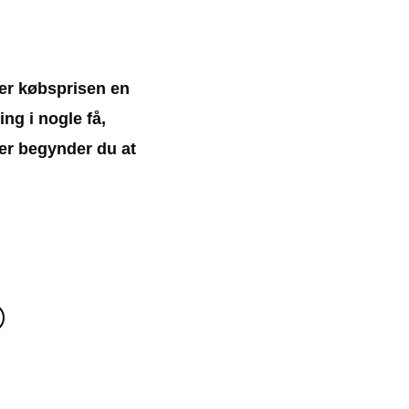
ver købsprisen en
ng i nogle få,
ter begynder du at