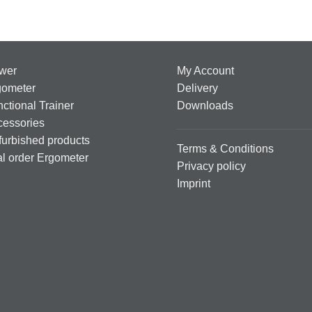
wer
My Account
gometer
Delivery
ctional Trainer
Downloads
cessories
urbished products
Terms & Conditions
al order Ergometer
Privacy policy
Imprint