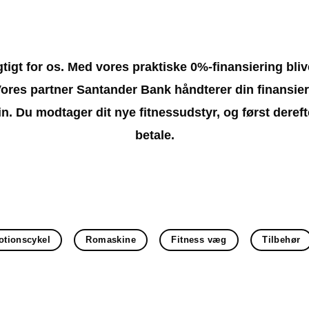
igtigt for os. Med vores praktiske 0%-finansiering bli
ores partner Santander Bank håndterer din finansieri
n. Du modtager dit nye fitnessudstyr, og først deref
betale.
otionscykel
Romaskine
Fitness væg
Tilbehør