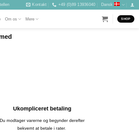
ellen
Kontakt
+49 (0)89 13936040
Dansk
e
Om os
Mere
SHOP
 med
Ukompliceret betaling
Du modtager varerne og begynder derefter
bekvemt at betale i rater.