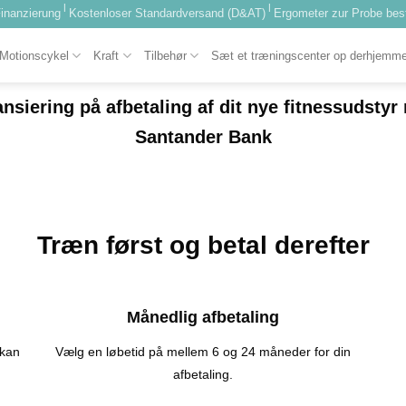
|
|
inanzierung
Kostenloser Standardversand (D&AT)
Ergometer zur Probe best
Motionscykel
Kraft
Tilbehør
Sæt et træningscenter op derhjemm
ansiering på afbetaling af dit nye fitnessudstyr
Santander Bank
Træn først og betal derefter
Månedlig afbetaling
 kan
Vælg en løbetid på mellem 6 og 24 måneder for din
afbetaling.