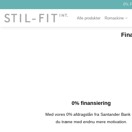
Spring
0% F
til
indhold
Alle produkter
Romaskine
Fin
0% finansiering
Med vores 0% afdragslån fra Santander Bank
du træne med endnu mere motivation.