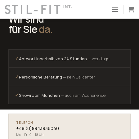
Zum
MANUFAKTUR MÜNCHEN · SEIT 2009
Inhalt
Wir sind
springen
für Sie
da.
✓
Antwort innerhalb von 24 Stunden
— werktags
✓
Persönliche Beratung
— kein Callcenter
✓
Showroom München
— auch am Wochenende
TELEFON
+49 (0)89 13936040
Mo – Fr · 9 – 18 Uhr