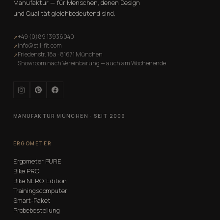
Manufaktur — für Menschen, denen Design
und Qualität gleichbedeutend sind.
+49 (0)89 13936040
↗
info@stil-fit.com
↗
Friedenstr. 18a · 81671 München
↗
Showroom nach Vereinbarung — auch am Wochenende
MANUFAKTUR MÜNCHEN · SEIT 2009
ERGOMETER
Ergometer PURE
Bike PRO
Bike NERO 'Edition'
Trainingscomputer
Smart-Paket
Probebestellung