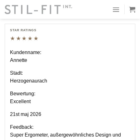
Spring
til
Efterlad feedback
indhold
STAR RATINGS
★★★★★
Kundenname:
Annette
Stadt:
Herzogenaurach
Bewertung:
Excellent
21st maj 2026
Feedback:
Super Ergometer, außergewöhnliches Design und