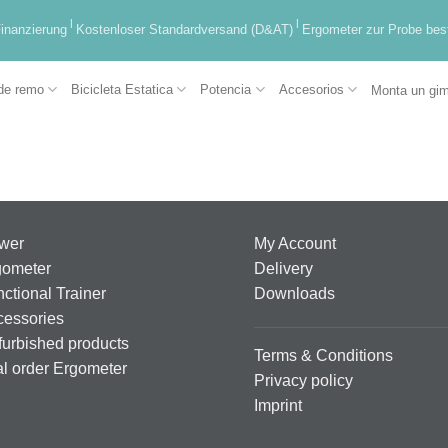
|
|
inanzierung
Kostenloser Standardversand (D&AT)
Ergometer zur Probe best
de remo
Bicicleta Estatica
Potencia
Accesorios
Monta un gim
wer
My Account
gometer
Delivery
ctional Trainer
Downloads
cessories
urbished products
Terms & Conditions
al order Ergometer
Privacy policy
Imprint