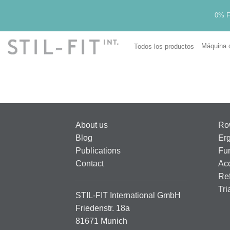
Ir
0% F
al
contenido
Máquina 
Todos los productos
About us
Ro
Blog
Er
Publications
Fun
Contact
Ac
Ref
Tri
STIL-FIT International GmbH
Friedenstr. 18a
81671 Munich