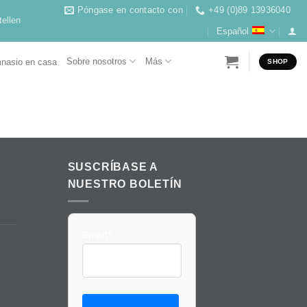
Póngase en contacto con
+49 (0)89 13936040
ellen
Español
Sobre nosotros
Más
nasio en casa
SHOP
SUSCRÍBASE A
NUESTRO BOLETÍN
Email*