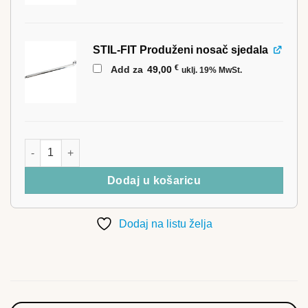
STIL-FIT Produženi nosač sjedala
€
Add za
49,00
uklj. 19% MwSt.
STIL-FIT Bike PRO količina
Dodaj u košaricu
Dodaj na listu želja