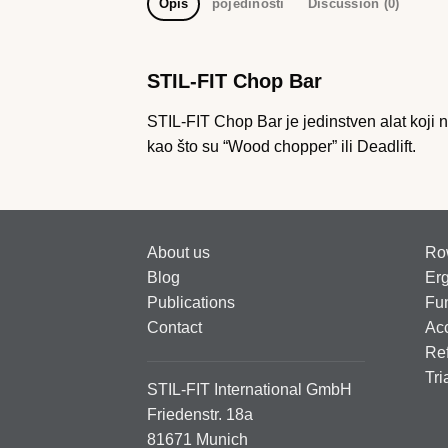
Opis
pojedinosti
Discussion (0)
STIL-FIT Chop Bar
STIL-FIT Chop Bar je jedinstven alat koji n
kao što su “Wood chopper” ili Deadlift.
About us
Ro
Blog
Er
Publications
Fun
Contact
Ac
Ref
Tri
STIL-FIT International GmbH
Friedenstr. 18a
81671 Munich