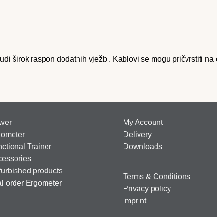
udi širok raspon dodatnih vježbi. Kablovi se mogu pričvrstiti na
wer
My Account
gometer
Delivery
ctional Trainer
Downloads
cessories
urbished products
Terms & Conditions
al order Ergometer
Privacy policy
Imprint