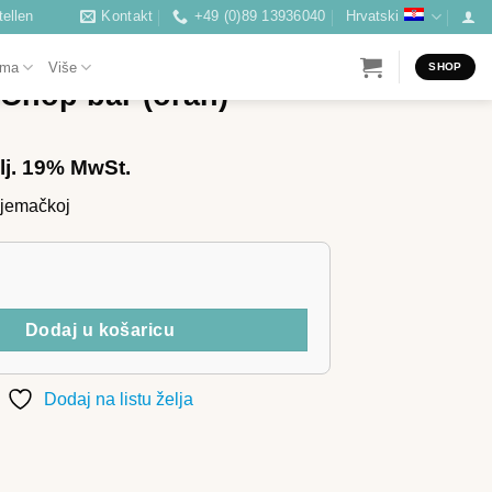
ellen
Kontakt
+49 (0)89 13936040
Hrvatski
ONALNI TRENER
ama
Više
SHOP
 Chop bar (orah)
lj. 19% MwSt.
Njemačkoj
bar (orah) količina
Dodaj u košaricu
Dodaj na listu želja