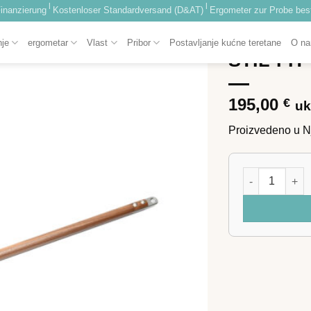
|
|
inanzierung
Kostenloser Standardversand (D&AT)
Ergometer zur Probe best
POČETNA
/
FUNKCI
nje
ergometar
Vlast
Pribor
Postavljanje kućne teretane
O n
STIL-FIT
Dodaj
na
listu
195,00
€
uk
želja
Proizvedeno u 
STIL-FIT Chop 