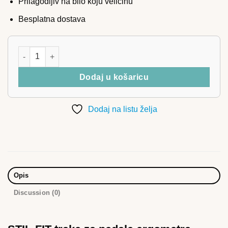
Prilagodljiv na bilo koju veličinu
Besplatna dostava
STIL-FIT trake za pedale ergometra količina
Dodaj u košaricu
Dodaj na listu želja
Opis
Discussion (0)