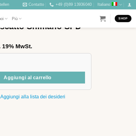
ellen
Contatto
+49 (0)89 13936040
Italiano
noi
Più
SHOP
 scatto Shimano SPD
l. 19% MwSt.
to Shimano SPD quantità
Aggiungi al carrello
Aggiungi alla lista dei desideri