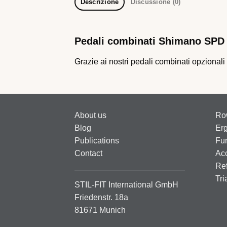
Descrizione
Discussione (0)
Pedali combinati Shimano SPD
Grazie ai nostri pedali combinati opzionali 
About us
Ro
Blog
Er
Publications
Fun
Contact
Ac
Ref
Tri
STIL-FIT International GmbH
Friedenstr. 18a
81671 Munich