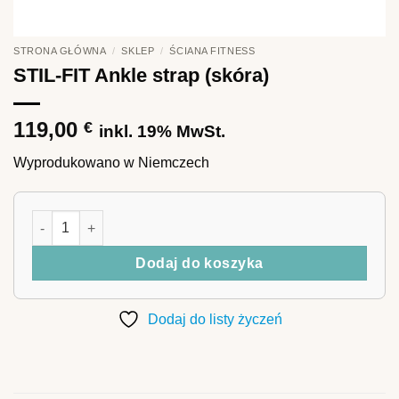
STRONA GŁÓWNA
/
SKLEP
/
ŚCIANA FITNESS
STIL-FIT Ankle strap (skóra)
119,00
€
inkl. 19% MwSt.
Wyprodukowano w Niemczech
ilość STIL-FIT Ankle strap (skóra)
Dodaj do koszyka
Dodaj do listy życzeń