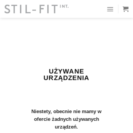
Proszę
przejść
do
treści
UŻYWANE
URZĄDZENIA
Niestety, obecnie nie mamy w
ofercie żadnych używanych
urządzeń.