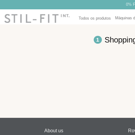
Saltar
0% F
para
Máquinas 
o
Todos os produtos
conteúdo
Shopping
1
About us
Ro