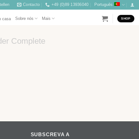
ellen
Contacto
+49 (0)89 13936040
Português
Sobre nós
Mais
m casa
SHOP
der Complete
SUBSCREVA A