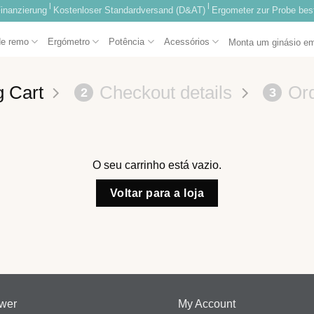
|
|
inanzierung
Kostenloser Standardversand (D&AT)
Ergometer zur Probe best
de remo
Ergómetro
Potência
Acessórios
Monta um ginásio e
 Cart
Checkout details
Or
2
3
O seu carrinho está vazio.
Voltar para a loja
wer
My Account