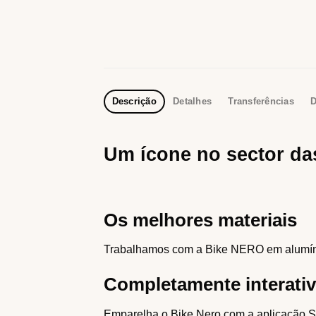
Descrição
Detalhes
Transferências
D
Um ícone no sector das
Os melhores materiais
Trabalhamos com a Bike NERO em alumínio
Completamente interati
Emparelha o Bike Nero com a aplicação ST