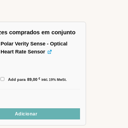
zes comprados em conjunto
Polar Verity Sense - Optical
Heart Rate Sensor
€
Add para
89,00
inkl. 19% MwSt.
 STIL-FIT Bike NERO "Edição
Adicionar