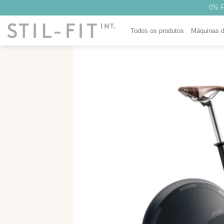
Saltar
0% F
para
o
Todos os produtos
Máquinas 
conteúdo