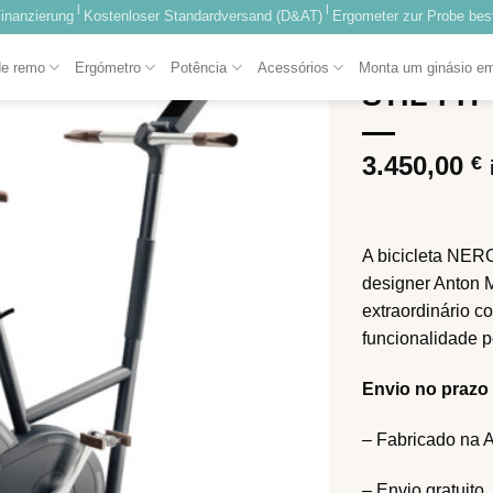
|
|
inanzierung
Kostenloser Standardversand (D&AT)
Ergometer zur Probe best
INÍCIO
/
SHOP
/
B
de remo
Ergómetro
Potência
Acessórios
Monta um ginásio e
STIL-FIT
Adicionar
à lista de
desejos
3.450,00
€
A bicicleta NERO
designer Anton 
extraordinário 
funcionalidade pe
Envio no prazo 
– Fabricado na
– Envio gratuito