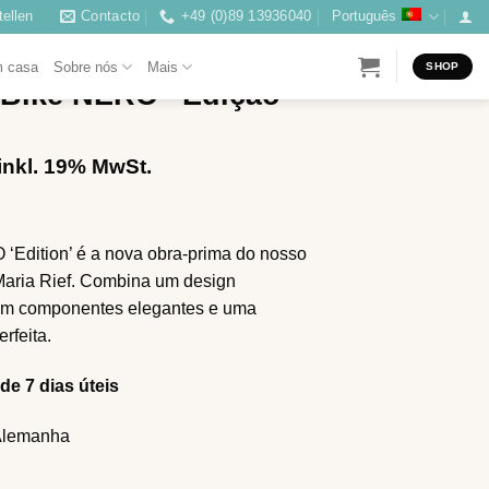
ellen
Contacto
+49 (0)89 13936040
Português
ICICLETA ERGOMÉTRICA
m casa
Sobre nós
Mais
SHOP
 Bike NERO “Edição
inkl. 19% MwSt.
 ‘Edition’ é a nova obra-prima do nosso
Maria Rief. Combina um design
com componentes elegantes e uma
rfeita.
de 7 dias úteis
 Alemanha