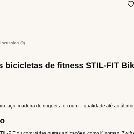
iscussion (0)
 bicicletas de fitness STIL-FIT B
, aço, madeira de nogueira e couro – qualidade até ao último
vo
IL-FIT ou com várias outras aplicações, como Kinomap, Zwift