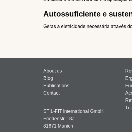
Autossuficiente e susten
Geras a eletricidade necessária através do
About us
Ro
Blog
Er
Publications
Fun
Contact
Ac
Ref
Tri
STIL-FIT International GmbH
Friedenstr. 18a
81671 Munich