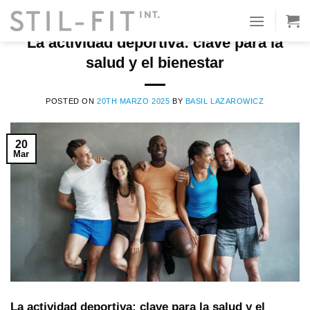
Ir
al
STIL-FIT EQUIPO
La actividad deportiva: clave para la
contenido
salud y el bienestar
POSTED ON
20TH MARZO 2025
BY
BASIL LAZAROWICZ
20
Mar
La actividad deportiva: clave para la salud y el