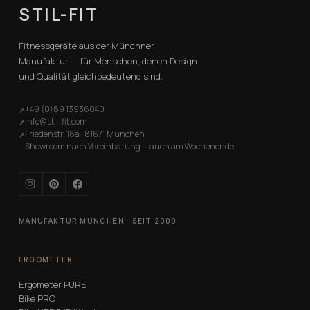
STIL-FIT
Fitnessgeräte aus der Münchner
Manufaktur — für Menschen, denen Design
und Qualität gleichbedeutend sind.
+49 (0)89 13936040
↗
info@stil-fit.com
↗
Friedenstr. 18a · 81671 München
↗
Showroom nach Vereinbarung — auch am Wochenende
MANUFAKTUR MÜNCHEN · SEIT 2009
ERGOMETER
Ergometer PURE
Bike PRO