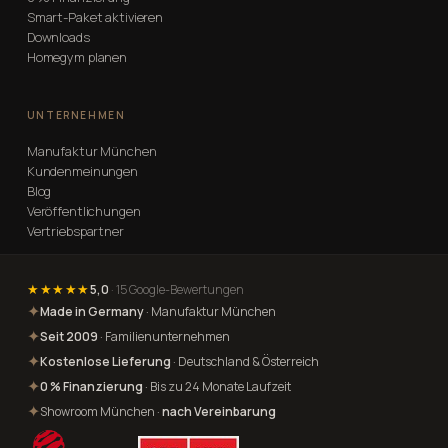
Smart-Paket aktivieren
Downloads
Homegym planen
UNTERNEHMEN
Manufaktur München
Kundenmeinungen
Blog
Veröffentlichungen
Vertriebspartner
★★★★★
5,0
· 15 Google-Bewertungen
✦
Made in Germany
· Manufaktur München
✦
Seit 2009
· Familienunternehmen
✦
Kostenlose Lieferung
· Deutschland & Österreich
✦
0 % Finanzierung
· Bis zu 24 Monate Laufzeit
✦
Showroom München ·
nach Vereinbarung