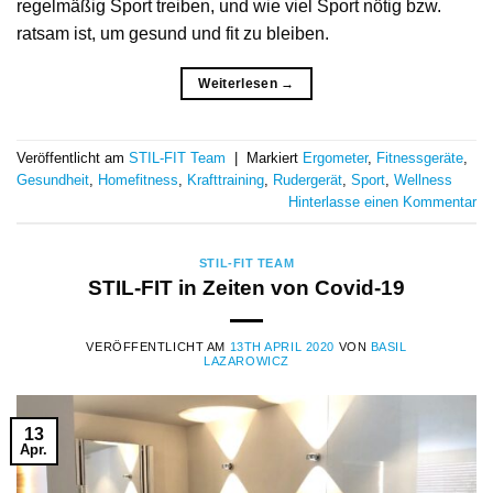
regelmäßig Sport treiben, und wie viel Sport nötig bzw.
ratsam ist, um gesund und fit zu bleiben.
Weiterlesen
→
Veröffentlicht am
STIL-FIT Team
|
Markiert
Ergometer
,
Fitnessgeräte
,
Gesundheit
,
Homefitness
,
Krafttraining
,
Rudergerät
,
Sport
,
Wellness
Hinterlasse einen Kommentar
STIL-FIT TEAM
STIL-FIT in Zeiten von Covid-19
VERÖFFENTLICHT AM
13TH APRIL 2020
VON
BASIL
LAZAROWICZ
13
Apr.