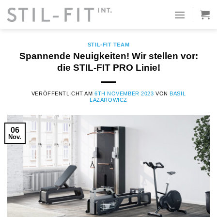
Zum
Inhalt
SCHLAGWORT-ARCHIVE:
HOMEFITNESS
springen
STIL-FIT TEAM
Spannende Neuigkeiten! Wir stellen vor:
die STIL-FIT PRO Linie!
VERÖFFENTLICHT AM
6TH NOVEMBER 2023
VON
BASIL
LAZAROWICZ
06
Nov.