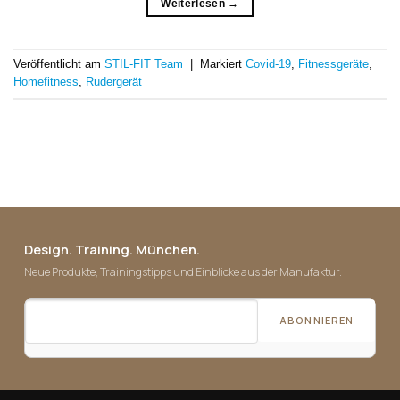
Weiterlesen
→
Veröffentlicht am
STIL-FIT Team
|
Markiert
Covid-19
,
Fitnessgeräte
,
Homefitness
,
Rudergerät
Design. Training. München.
Neue Produkte, Trainingstipps und Einblicke aus der Manufaktur.
ABONNIEREN