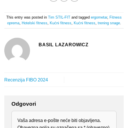
This entry was posted in
Tim STIL-FIT
and tagged
ergometar
,
Fitness
oprema
,
Hotelski fitness
,
Kućni fitness
,
Kućni fitness
,
trening snage
.
BASIL LAZAROWICZ
Recenzija FIBO 2024
Odgovori
Vaša adresa e-pošte neće biti objavljena.
Obavezna polja su označena sa
* (obavezno)