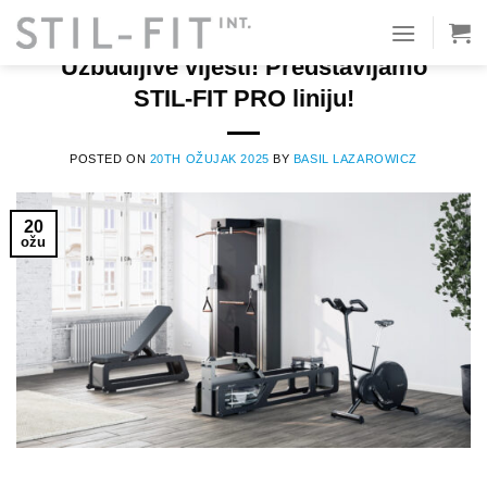
Preskoči
na
TIM STIL-FIT
Uzbudljive vijesti! Predstavljamo
sadržaj
STIL-FIT PRO liniju!
POSTED ON
20TH OŽUJAK 2025
BY
BASIL LAZAROWICZ
20
ožu