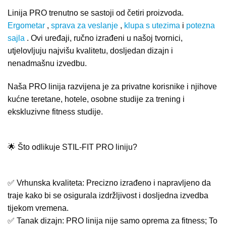
Linija PRO trenutno se sastoji od četiri proizvoda.
Ergometar
,
sprava za veslanje
,
klupa s utezima
i
potezna
sajla
. Ovi uređaji, ručno izrađeni u našoj tvornici,
utjelovljuju najvišu kvalitetu, dosljedan dizajn i
nenadmašnu izvedbu.
Naša PRO linija razvijena je za privatne korisnike i njihove
kućne teretane, hotele, osobne studije za trening i
ekskluzivne fitness studije.
🌟 Što odlikuje STIL-FIT PRO liniju?
✅ Vrhunska kvaliteta: Precizno izrađeno i napravljeno da
traje kako bi se osigurala izdržljivost i dosljedna izvedba
tijekom vremena.
✅ Tanak dizajn: PRO linija nije samo oprema za fitness; To