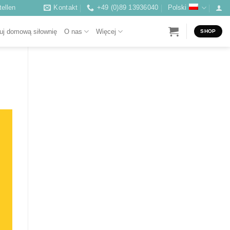
ellen
Kontakt
+49 (0)89 13936040
Polski
uj domową siłownię
O nas
Więcej
SHOP