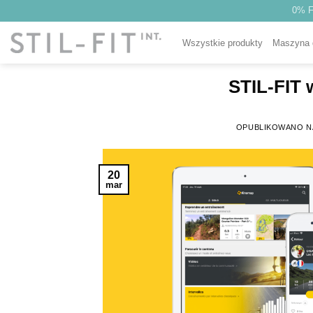
Proszę
0% F
przejść
do
Wszystkie produkty
Maszyna 
treści
STIL-FIT 
OPUBLIKOWANO 
20
mar