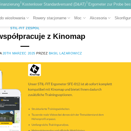
|
|
inanzierung
Kostenloser Standardversand (D&AT)
Ergometer zur Probe best
ARCHIWA TAGÓW:
KINOMAP
do wiosłowania
Rowery stacjonarne
Moc
Akcesoria
Skonfigur
STIL-FIT ZESPÓŁ
współpracuje z Kinomap
NA
20TH MARZEC 2025
PRZEZ
BASIL LAZAROWICZ