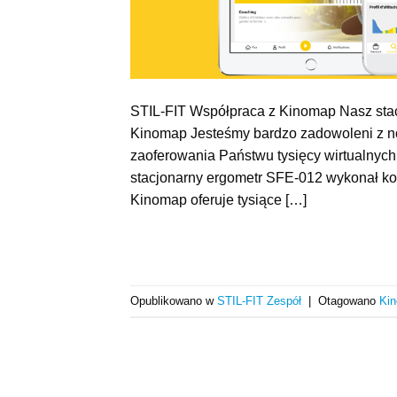
STIL-FIT Współpraca z Kinomap Nasz stacj
Kinomap Jesteśmy bardzo zadowoleni z no
zaoferowania Państwu tysięcy wirtualnych
stacjonarny ergometr SFE-012 wykonał kol
Kinomap oferuje tysiące […]
Opublikowano w
STIL-FIT Zespół
|
Otagowano
Ki