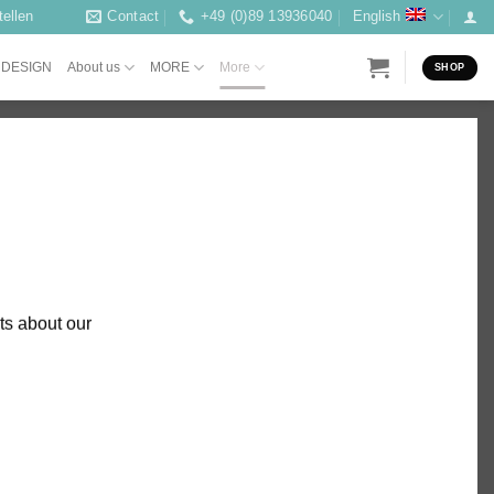
ellen
Contact
+49 (0)89 13936040
English
 DESIGN
About us
MORE
More
SHOP
ts about our