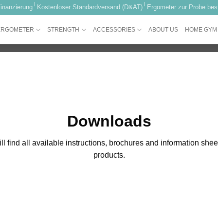
|
|
inanzierung
Kostenloser Standardversand (D&AT)
Ergometer zur Probe best
ERGOMETER
STRENGTH
ACCESSORIES
ABOUT US
HOME GYM
Downloads
ll find all available instructions, brochures and information shee
products.