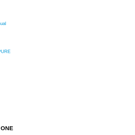
ual
 PURE
W ONE