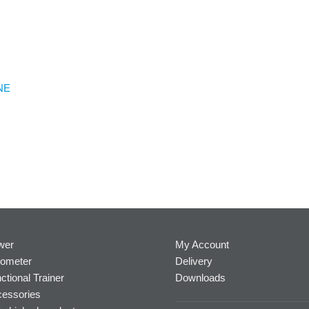
NE
wer
My Account
ometer
Delivery
ctional Trainer
Downloads
essories