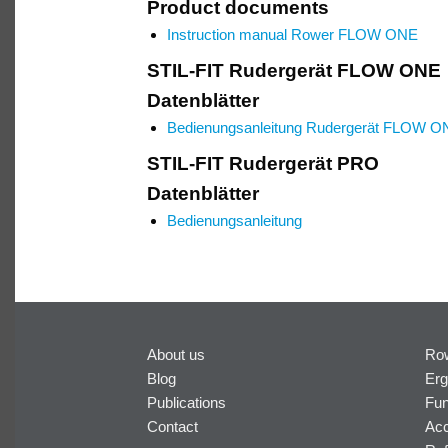
Product documents
Instruction manual Rower FLOW ONE
STIL-FIT Rudergerät FLOW ONE
Datenblätter
Bedienungsanleitung Rudergerät FLOW O
STIL-FIT Rudergerät PRO
Datenblätter
Bedienungsanleitung
About us
Ro
Blog
Erg
Publications
Fun
Contact
Acc