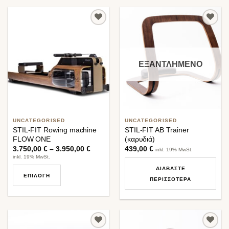
προϊόν
έχει
πολλαπλές
Προσθήκη
Προσθήκη
παραλλαγές.
στη λίστα
στη λίστα
Οι
επιθυμιών
επιθυμιών
επιλογές
ΕΞΑΝΤΛΗΜΈΝΟ
μπορούν
να
επιλεγούν
στη
σελίδα
του
UNCATEGORISED
UNCATEGORISED
STIL-FIT Rowing machine
STIL-FIT AB Trainer
προϊόντος
FLOW ONE
(καρυδιά)
3.750,00
€
–
3.950,00
€
439,00
€
inkl. 19% MwSt.
inkl. 19% MwSt.
ΔΙΑΒΆΣΤΕ
ΕΠΙΛΟΓΉ
ΠΕΡΙΣΣΌΤΕΡΑ
Αυτό
το
προϊόν
έχει