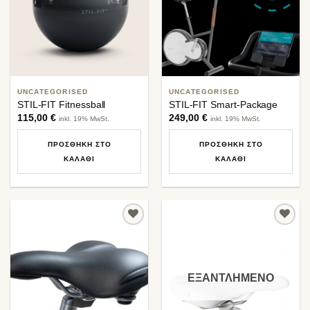
UNCATEGORISED
UNCATEGORISED
STIL-FIT Fitnessball
STIL-FIT Smart-Package
115,00
€
249,00
€
inkl. 19% MwSt.
inkl. 19% MwSt.
ΠΡΟΣΘΉΚΗ ΣΤΟ
ΠΡΟΣΘΉΚΗ ΣΤΟ
ΚΑΛΆΘΙ
ΚΑΛΆΘΙ
Προσθήκη
Προσθήκη
στη λίστα
στη λίστα
επιθυμιών
επιθυμιών
ΕΞΑΝΤΛΗΜΈΝΟ