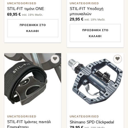
UNCATEGORISED
UNCATEGORISED
STIL-FIT Υποδοχή
STIL-FIT τιμόνι ONE
μπουκαλιών
69,95
€
inkl. 19% MwSt.
29,95
€
inkl. 19% MwSt.
ΠΡΟΣΘΉΚΗ ΣΤΟ
ΠΡΟΣΘΉΚΗ ΣΤΟ
ΚΑΛΆΘΙ
ΚΑΛΆΘΙ
Προσθήκη
Προσθήκη
στη λίστα
στη λίστα
επιθυμιών
επιθυμιών
UNCATEGORISED
UNCATEGORISED
STIL-FIT Ιμάντες πεντάλ
Shimano SPD Clickpedal
Εργομέτρου
79,95
€
inkl. 19% MwSt.