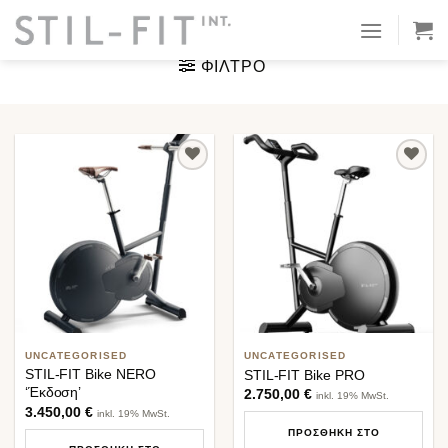
Μετάβαση
ΑΡΧΙΚΉ ΣΕΛΊΔΑ
/
UNCATEGORISED
στο
περιεχόμενο
ΦΊΛΤΡΟ
Προσθήκη
Προσθήκη
στη λίστα
στη λίστα
επιθυμιών
επιθυμιών
UNCATEGORISED
UNCATEGORISED
STIL-FIT Bike NERO
STIL-FIT Bike PRO
‘Έκδοση’
2.750,00
€
inkl. 19% MwSt.
3.450,00
€
inkl. 19% MwSt.
ΠΡΟΣΘΉΚΗ ΣΤΟ