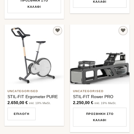
ΠΡΟΣΘΉΚΗ ΣΤΟ
ΚΑΛΆΘΙ
ΚΑΛΆΘΙ
Προσθήκη
Προσθήκη
στη λίστα
στη λίστα
επιθυμιών
επιθυμιών
UNCATEGORISED
UNCATEGORISED
STIL-FIT Ergometer PURE
STIL-FIT Rower PRO
2.650,00
€
2.250,00
€
inkl. 19% MwSt.
inkl. 19% MwSt.
ΕΠΙΛΟΓΉ
ΠΡΟΣΘΉΚΗ ΣΤΟ
ΚΑΛΆΘΙ
Αυτό
το