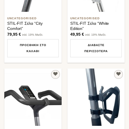
UNCATEGORISED
UNCATEGORISED
STIL-FIT Σέλα “City
STIL-FIT Σέλα “White
Comfort”
Edition”
79,95
€
49,95
€
inkl. 19% MwSt.
inkl. 19% MwSt.
ΠΡΟΣΘΉΚΗ ΣΤΟ
ΔΙΑΒΆΣΤΕ
ΚΑΛΆΘΙ
ΠΕΡΙΣΣΌΤΕΡΑ
Προσθήκη
Προσθήκη
στη λίστα
στη λίστα
επιθυμιών
επιθυμιών