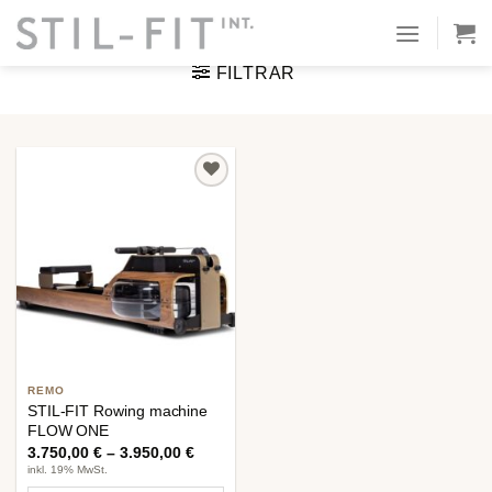
Ir
INICIO
/
PRODUCT MATERIAL / COLOR
/
NEGRO MATE
al
contenido
FILTRAR
Añadir
a la
lista de
deseos
REMO
STIL-FIT Rowing machine
FLOW ONE
3.750,00
€
–
3.950,00
€
inkl. 19% MwSt.