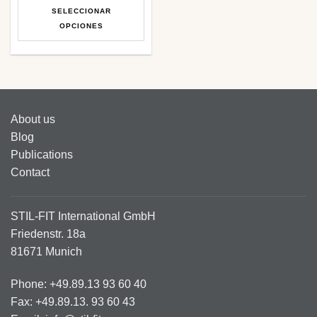
SELECCIONAR
OPCIONES
Este
producto
tiene
múltiples
variantes.
About us
Las
Blog
opciones
se
Publications
pueden
Contact
elegir
en
la
STIL-FIT International GmbH
página
Friedenstr. 18a
de
81671 Munich
producto
Phone: +49.89.13 93 60 40
Fax: +49.89.13. 93 60 43