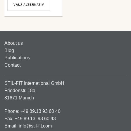
VÄLJ ALTERNATIV
Den
här
produkten
har
flera
About us
varianter.
Blog
De
olika
Publications
alternativen
Contact
kan
väljas
på
STIL-FIT International GmbH
produktsidan
Friedenstr. 18a
81671 Munich
Phone: +49.89.13 93 60 40
Fax: +49.89.13. 93 60 43
Email: info@stil-fit.com