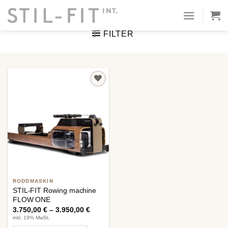
Hoppa
HEM
/
PRODUCT MATERIAL / COLOR
/
MATT SVART
till
innehåll
FILTER
Lägg till i
önskelistan
RODDMASKIN
STIL-FIT Rowing machine
FLOW ONE
3.750,00
€
–
3.950,00
€
inkl. 19% MwSt.