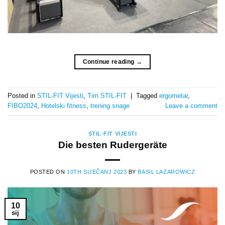
Continue reading
→
Posted in
STIL-FIT Vijesti
,
Tim STIL-FIT
|
Tagged
ergometar
,
FIBO2024
,
Hotelski fitness
,
trening snage
Leave a comment
STIL-FIT VIJESTI
Die besten Rudergeräte
POSTED ON
10TH SIJEČANJ 2023
BY
BASIL LAZAROWICZ
10
sij