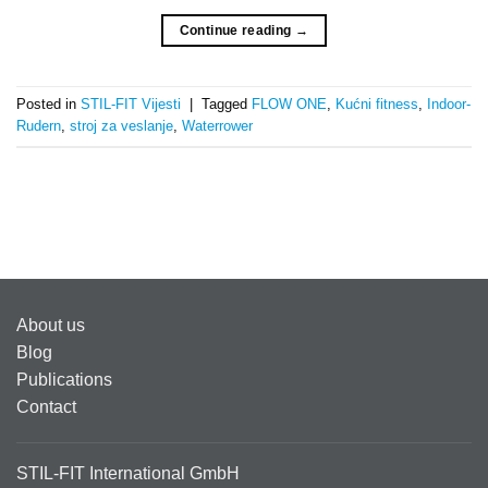
Continue reading
→
Posted in
STIL-FIT Vijesti
|
Tagged
FLOW ONE
,
Kućni fitness
,
Indoor-
Rudern
,
stroj za veslanje
,
Waterrower
About us
Blog
Publications
Contact
STIL-FIT International GmbH