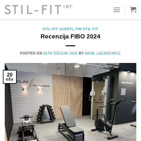
Preskoči
na
CATEGORY ARCHIVES:
STIL-FIT VIJESTI
sadržaj
STIL-FIT VIJESTI
,
TIM STIL-FIT
Recenzija FIBO 2024
POSTED ON
20TH OŽUJAK 2025
BY
BASIL LAZAROWICZ
20
ožu