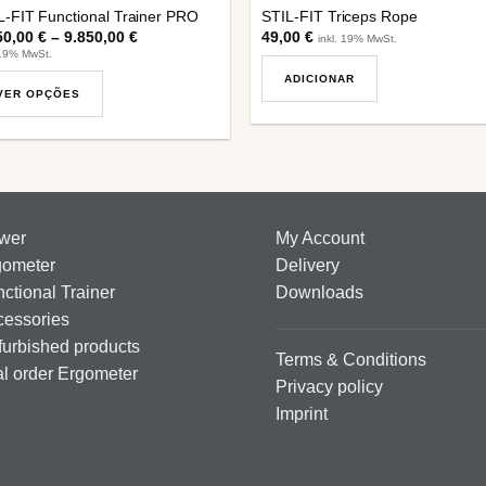
L-FIT Functional Trainer PRO
STIL-FIT Triceps Rope
50,00
€
–
9.850,00
€
49,00
€
inkl. 19% MwSt.
 19% MwSt.
ADICIONAR
VER OPÇÕES
s
duct
iple
ants.
wer
My Account
gometer
Delivery
ions
ctional Trainer
Downloads
y
cessories
urbished products
sen
Terms & Conditions
al order Ergometer
Privacy policy
Imprint
duct
e