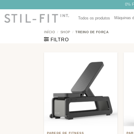
Saltar
0% F
para
Máquinas 
o
Todos os produtos
conteúdo
INÍCIO
/
SHOP
/
TREINO DE FORÇA
FILTRO
Adicionar
à lista de
desejos
PAREDE DE FITNESS
PAR