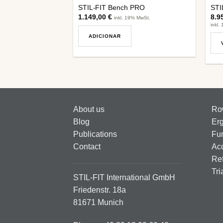
STIL-FIT Bench PRO
STI
1.149,00
€
8.9
inkl. 19% MwSt.
inkl.
ADICIONAR
Thi
pro
has
mult
vari
About us
Ro
The
Blog
Er
opt
Publications
Fun
ma
Contact
Ac
be
Ref
cho
Tri
on
STIL-FIT International GmbH
the
Friedenstr. 18a
pro
81671 Munich
pag