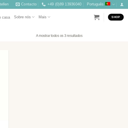
ellen
Contacto
+49 (0)89 13936040
Português
Sobre nós
Mais
m casa
SHOP
A mostrar todos os 3 resultados
nar
 de
os