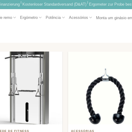
|
|
inanzierung
Kostenloser Standardversand (D&AT)
Ergometer zur Probe best
de remo
Ergómetro
Potência
Acessórios
Monta um ginásio e
Adicionar
Adicio
à lista de
à lista
desejos
desej
EDE DE FITNESS
ACESSÓRIAS